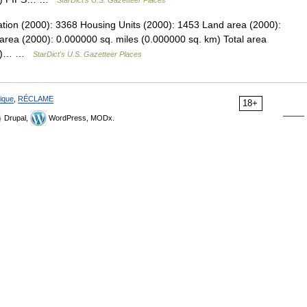
StarDict's U.S. Gazetteer Places
ation (2000): 3368 Housing Units (2000): 1453 Land area (2000):
area (2000): 0.000000 sq. miles (0.000000 sq. km) Total area
 km)… …
StarDict's U.S. Gazetteer Places
ique
,
RÉCLAME
18+
Drupal,
WordPress, MODx.