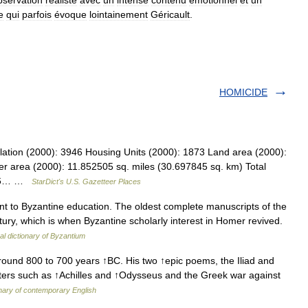
bservation
réaliste
avec
un
intense
contenu
émotionnel
et
un
e
qui
parfois
évoque
lointainement
Géricault
.
HOMICIDE
lation (2000): 3946 Housing Units (2000): 1873 Land area (2000):
r area (2000): 11.852505 sq. miles (30.697845 sq. km) Total
5716… …
StarDict's U.S. Gazetteer Places
 to Byzantine education. The oldest complete manuscripts of the
ury, which is when Byzantine scholarly interest in Homer revived.
cal dictionary of Byzantium
ound 800 to 700 years ↑BC. His two ↑epic poems, the Iliad and
acters such as ↑Achilles and ↑Odysseus and the Greek war against
nary of contemporary English