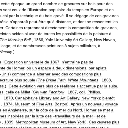
cette
époque
un
grand
nombre
de
gravures
sur
bois
pour
des
ns
sont
ceux
de
l
’
illustration
populaire
du
temps
en
Europe
et
en
uchi
par
la
technique
du
bois
gravé
.
Il
se
dégage
de
ces
gravures
oésie
n
’
apparaît
peut
-
être
qu
’
à
distance
,
et
dont
se
ressentent
les
er
.
Certaines
reprennent
directement
la
composition
de
gravures
,
teintes
acides
ni
user
de
toutes
les
possibilités
de
la
peinture
à
The
Morning
Bell
,
1866
,
Yale
University
Art
Gallery
,
New
Haven
,
icago
;
et
de
nombreuses
peintures
à
sujets
militaires
,
à
Weekly
).
e
l
’
Exposition
universelle
de
1867
,
n
’
entraîne
pas
de
nte
de
Homer
,
où
un
espace
à
deux
dimensions
,
par
aplats
-
Unis
)
commence
à
alterner
avec
des
compositions
plus
écriture
plus
souple
(
The
Bridle
Path
,
White
Mountains
,
1868
,
ss
.).
Cette
évolution
vers
plus
de
réalisme
s
’
accentue
par
la
suite
,
es:
celle
de
Millet
(
Girl
with
Pitchfork
,
1867
,
coll
.
Phillips
,
h
,
1870
,
Canajohavie
Library
and
Art
Gallery
,
New
York
);
bientôt
,
1874
,
Museum
of
Fine
Arts
,
Boston
).
Après
un
nouveau
voyage
e
en
Angleterre
,
sur
la
côte
de
la
mer
du
Nord
,
Homer
se
met
à
ines
inspirées
par
la
lutte
des
«
travailleurs
de
la
mer
»
et
de
m
,
1899
,
Metropolitan
Museum
of
Art
,
New
York
).
Ces
œuvres
plus