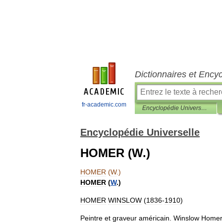
Dictionnaires et Ency
fr-academic.com
Encyclopédie Universelle
Encyclopédie Universelle
HOMER (W.)
HOMER
(
W
.)
HOMER
(
W
.)
HOMER
WINSLOW
(
1836
-
1910
)
Peintre
et
graveur
américain
.
Winslow
Home