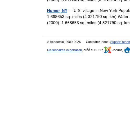
Homer, NY
— U.S. village in New York Popul
1.668653 sq. miles (4.321790 sq. km) Water 
(2000): 1.668653 sq. miles (4.321790 sq.
© Academic, 2000-2026
Contactez-nous:
Support techn
Dictionnaires exportation
, créé sur PHP,
Joomla,