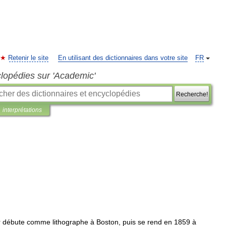
Retenir le site
En utilisant des dictionnaires dans votre site
FR
clopédies sur 'Academic'
Recherche!
interprétations
r
débute
comme
lithographe
à
Boston
,
puis
se
rend
en
1859
à