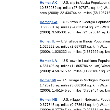
Homer, AK
— U.S. city in Alaska Population 
10.582239 sq. miles (27.407871 sq. km) Wate
area (2000): 22.434744 sq. miles (58.105
Homer, GA
— U.S. town in Georgia Populatio
9.585301 sq. miles (24.825814 sq. km) Water
(2000): 9.585301 sq. miles (24.825814 sq
Homer, IL
— U.S. village in Illinois Populati
1.026232 sq. miles (2.657929 sq. km) Water 
(2000): 1.026232 sq. miles (2.657929 sq. 
Homer, LA
— U.S. town in Louisiana Populat
4.581406 sq. miles (11.865786 sq. km) Water
(2000): 4.587615 sq. miles (11.881867 sq
Homer, MI
— U.S. village in Michigan Popula
1.423213 sq. miles (3.686104 sq. km) Water 
(2000): 1.451545 sq. miles (3.759484 sq. 
Homer, NE
— U.S. village in Nebraska Popul
0.377845 sq. miles (0.978614 sq. km) Water 
(2000): 0.377845 sq. miles (0.978614 sq.