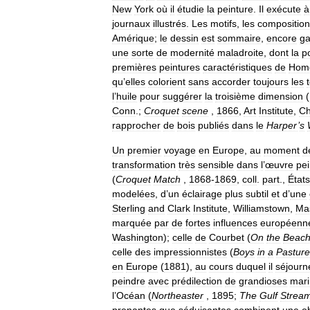
New
York
où
il
étudie
la
peinture
.
Il
exécute
à
journaux
illustrés
.
Les
motifs
,
les
compositio
Amérique
;
le
dessin
est
sommaire
,
encore
ga
une
sorte
de
modernité
maladroite
,
dont
la
p
premières
peintures
caractéristiques
de
Hom
qu
’
elles
colorient
sans
accorder
toujours
les
l
’
huile
pour
suggérer
la
troisième
dimension
(
Conn
.;
Croquet
scene
,
1866
,
Art
Institute
,
Ch
rapprocher
de
bois
publiés
dans
le
Harper
’
s
Un
premier
voyage
en
Europe
,
au
moment
d
transformation
très
sensible
dans
l
’
œuvre
pei
(
Croquet
Match
,
1868
-
1869
,
coll
.
part
.,
États
modelées
,
d
’
un
éclairage
plus
subtil
et
d
’
une
Sterling
and
Clark
Institute
,
Williamstown
,
Ma
marquée
par
de
fortes
influences
européenn
Washington
);
celle
de
Courbet
(
On
the
Beac
celle
des
impressionnistes
(
Boys
in
a
Pasture
en
Europe
(
1881
),
au
cours
duquel
il
séjourn
peindre
avec
prédilection
de
grandioses
mar
l
’
Océan
(
Northeaster
,
1895
;
The
Gulf
Strea