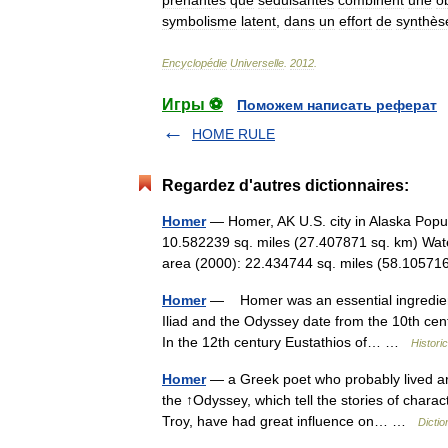
prenantes
que
séduisantes
combinent
une
o
symbolisme
latent
,
dans
un
effort
de
synthès
Encyclopédie
Universelle
.
2012
.
Игры ⚽
Поможем написать реферат
HOME RULE
Regardez d'autres dictionnaires:
Homer
— Homer, AK U.S. city in Alaska Popu
10.582239 sq. miles (27.407871 sq. km) Wate
area (2000): 22.434744 sq. miles (58.10
Homer
— Homer was an essential ingredient
Iliad and the Odyssey date from the 10th cent
In the 12th century Eustathios of… …
Histori
Homer
— a Greek poet who probably lived ar
the ↑Odyssey, which tell the stories of char
Troy, have had great influence on… …
Dictio